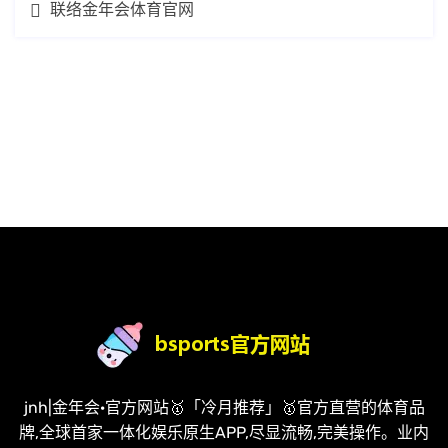
联络金年会体育官网
jnh|金年会·官方网站🥇「冷月推荐」🥇官方直营的体育品
牌,全球首家一体化娱乐原生APP,尽显流畅,完美操作。业内