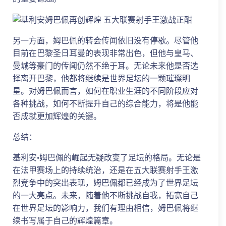
另一方面，姆巴佩的转会传闻依旧没有停歇。尽管他
目前在巴黎圣日耳曼的表现非常出色，但他与皇马、
曼城等豪门的传闻仍然不绝于耳。无论未来他是否选
择离开巴黎，他都将继续是世界足坛的一颗璀璨明
星。对姆巴佩而言，如何在职业生涯的不同阶段应对
各种挑战，如何不断提升自己的综合能力，将是他能
否成就更加辉煌的关键。
总结：
基利安·姆巴佩的崛起无疑改变了足坛的格局。无论是
在法甲赛场上的持续统治，还是在五大联赛射手王激
烈竞争中的突出表现，姆巴佩都已经成为了世界足坛
的一大亮点。未来，随着他不断挑战自我，拓宽自己
在世界足坛的影响力，我们有理由相信，姆巴佩将继
续书写属于自己的辉煌篇章。