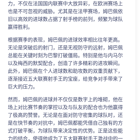
力，不仅在法国国内联赛中大放异彩，在欧洲赛场上
也是不可忽视的威胁。尤其是在法甲赛场，姆巴佩依
旧以高效的进球数占据了射手榜的前列，频繁为球队
赢得胜利。
根据赛季的表现，姆巴佩的进球效率相比往年更高。
无论是突破后的射门，还是无视防守的远射，姆巴佩
总能在关键时刻为巴黎打破僵局。特别是他与内马尔
以及梅西的默契配合，创造了许多精彩的进攻瞬间。
此外，姆巴佩在个人进球数和助攻数的双重贡献下，
逐渐接近五大联赛射手王的宝座，给竞争对手带来了
巨大的压力。
然而，姆巴佩的进球并不仅仅是数字上的堆砌，他在
场上对比赛节奏的掌控以及与队友的配合也为他赢得
了极高的赞誉。无论是在面对防守密集的球队时，还
是在快节奏的对抗中，姆巴佩都能凭借自己独有的方
式打破平衡，为球队带来决定性的优势。正是这些能
力的结合，使得他成为了五大联赛射手王激战中的一