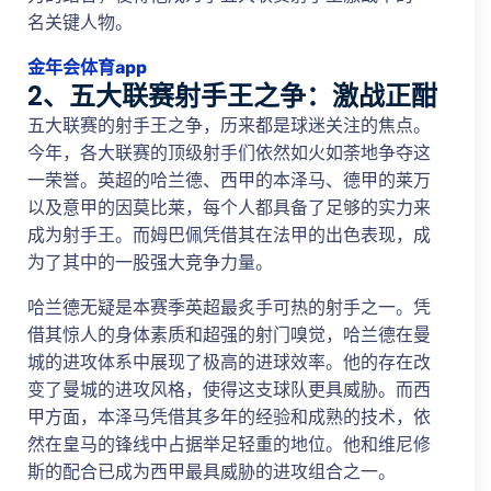
名关键人物。
金年会体育app
2、五大联赛射手王之争：激战正酣
五大联赛的射手王之争，历来都是球迷关注的焦点。
今年，各大联赛的顶级射手们依然如火如荼地争夺这
一荣誉。英超的哈兰德、西甲的本泽马、德甲的莱万
以及意甲的因莫比莱，每个人都具备了足够的实力来
成为射手王。而姆巴佩凭借其在法甲的出色表现，成
为了其中的一股强大竞争力量。
哈兰德无疑是本赛季英超最炙手可热的射手之一。凭
借其惊人的身体素质和超强的射门嗅觉，哈兰德在曼
城的进攻体系中展现了极高的进球效率。他的存在改
变了曼城的进攻风格，使得这支球队更具威胁。而西
甲方面，本泽马凭借其多年的经验和成熟的技术，依
然在皇马的锋线中占据举足轻重的地位。他和维尼修
斯的配合已成为西甲最具威胁的进攻组合之一。