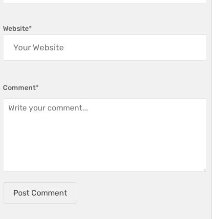
Website
*
Comment
*
Post Comment