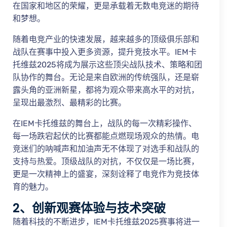
在国家和地区的荣耀，更是承载着无数电竞迷的期待
和梦想。
随着电竞产业的快速发展，越来越多的顶级俱乐部和
战队在赛事中投入更多资源，提升竞技水平。IEM卡
托维兹2025将成为展示这些顶尖战队技术、策略和团
队协作的舞台。无论是来自欧洲的传统强队，还是崭
露头角的亚洲新星，都将为观众带来高水平的对抗，
呈现出最激烈、最精彩的比赛。
在IEM卡托维兹的舞台上，战队的每一次精彩操作、
每一场跌宕起伏的比赛都能点燃现场观众的热情。电
竞迷们的呐喊声和加油声无不体现了对选手和战队的
支持与热爱。顶级战队的对抗，不仅仅是一场比赛，
更是一次精神上的盛宴，深刻诠释了电竞作为竞技体
育的魅力。
2、创新观赛体验与技术突破
随着科技的不断进步，IEM卡托维兹2025赛事将进一