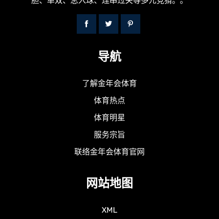
胆、单双、总入球、连串过关等多元竞猜。。
导航
了解金年会体育
体育热点
体育明星
服务宗旨
联络金年会体育官网
网站地图
XML