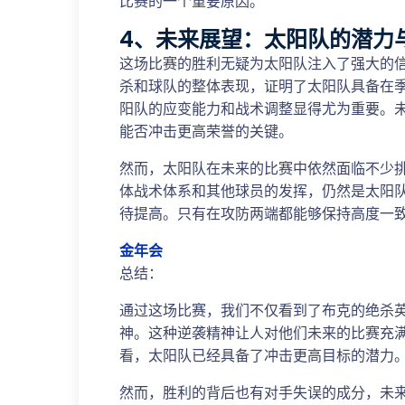
比赛的一个重要原因。
4、未来展望：太阳队的潜力
这场比赛的胜利无疑为太阳队注入了强大的
杀和球队的整体表现，证明了太阳队具备在
阳队的应变能力和战术调整显得尤为重要。
能否冲击更高荣誉的关键。
然而，太阳队在未来的比赛中依然面临不少
体战术体系和其他球员的发挥，仍然是太阳
待提高。只有在攻防两端都能够保持高度一
金年会
总结：
通过这场比赛，我们不仅看到了布克的绝杀
神。这种逆袭精神让人对他们未来的比赛充
看，太阳队已经具备了冲击更高目标的潜力
然而，胜利的背后也有对手失误的成分，未