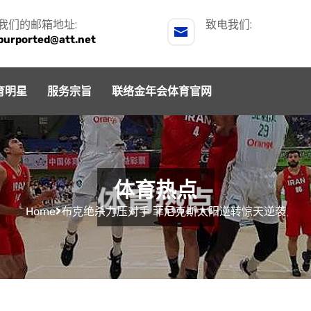
我们的邮箱地址:
致电我们:
purported@att.net
育明星
服务宗旨
联络金年会体育官网
体育热点
Home
布克绝杀力压对手 菲尼克斯太阳逆转惊天逆袭