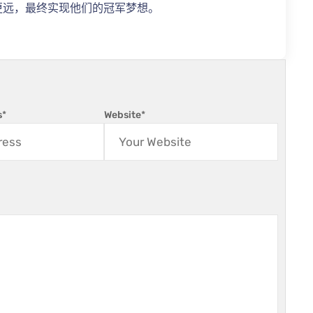
更远，最终实现他们的冠军梦想。
s
*
Website
*