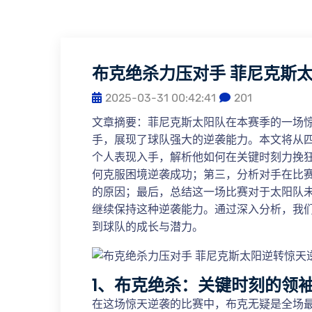
布克绝杀力压对手 菲尼克斯
2025-03-31 00:42:41
201
文章摘要：菲尼克斯太阳队在本赛季的一场
手，展现了球队强大的逆袭能力。本文将从
个人表现入手，解析他如何在关键时刻力挽
何克服困境逆袭成功；第三，分析对手在比
的原因；最后，总结这一场比赛对于太阳队
继续保持这种逆袭能力。通过深入分析，我
到球队的成长与潜力。
1、布克绝杀：关键时刻的领
在这场惊天逆袭的比赛中，布克无疑是全场