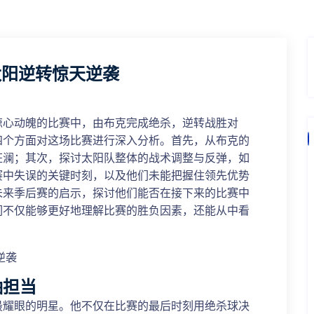
太阳逆转惊天逆袭
惊心动魄的比赛中，由布克完成绝杀，逆转战胜对
四个方面对这场比赛进行深入分析。首先，从布克的
狂澜；其次，探讨太阳队整体的战术调整与反弹，如
赛中失误的关键时刻，以及他们未能把握住领先优势
未来季后赛的启示，探讨他们能否在接下来的比赛中
们不仅能够更好地理解比赛的胜负因素，还能从中看
袖担当
最耀眼的明星。他不仅在比赛的最后时刻用绝杀球决