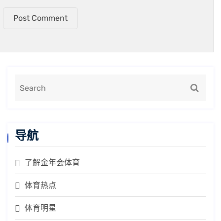
Post Comment
导航
了解金年会体育
体育热点
体育明星