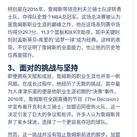
特别是在2016年，詹姆斯带领克利夫兰骑士队逆转勇
士队，夺得队史首个NBA总冠军。这场总决赛被认为
是詹姆斯职业生涯的巅峰之作，他在这场系列赛中场
均得分29.7分、11.3个篮板和8.9次助攻，其中关键时
刻封盖斯蒂芬·库里的“追梦一球”成为经典。这样的表
现，不仅证明了詹姆斯的全面能力，也让他的历史地
位再度提升。
3、面对的挑战与坚持
即便拥有天赋和成就，詹姆斯的职业生涯也并非一帆
风顺。在成长过程中，他经历了无数的挑战，其中最
为人津津乐道的便是他职业生涯初期的“决策”事件。
2010年，詹姆斯在全国直播的节目《The Decision》
中宣布离开克利夫兰骑士，加盟迈阿密热火队，这一
决定引发了巨大的争议和批评。许多人认为詹姆斯背
弃了家乡球迷，选择了一个更容易夺冠的球队。
然而，这一挑战并没有阻止詹姆斯前进的脚步。加盟