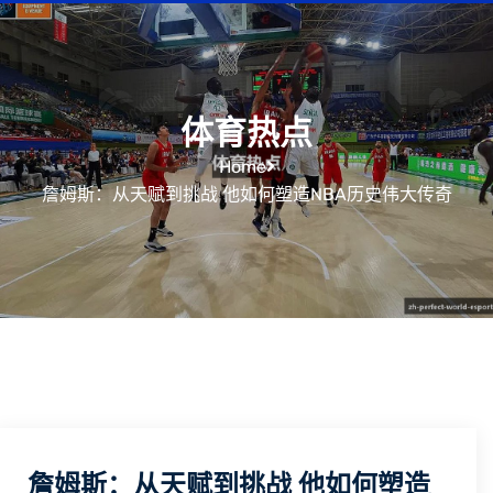
体育热点
Home
詹姆斯：从天赋到挑战 他如何塑造NBA历史伟大传奇
詹姆斯：从天赋到挑战 他如何塑造