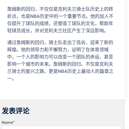
詹姆斯的回归，不仅仅是克利夫兰骑士队历史上的转
折点，也是NBA历史中的一个重要节点。他的加入不
仅提升了球队的成绩，还塑造了球队的文化，帮助年
轻球员成长，并对克利夫兰社区产生了深远影响。
通过詹姆斯的回归，骑士队走出了低谷，迎来了新的
辉煌。他的领导力和不懈努力，证明了在体育领域
中，一个人的影响力可以改变一个团队的命运，甚至
影响一个城市的未来。詹姆斯的回归，不仅是克利夫
兰骑士的复兴之路，更是NBA历史上最动人的篇章之
一。
发表评论
Name
*