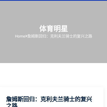
体育明星
Home
詹姆斯回归：克利夫兰骑士的复兴之路
詹姆斯回归：克利夫兰骑士的复兴
之路