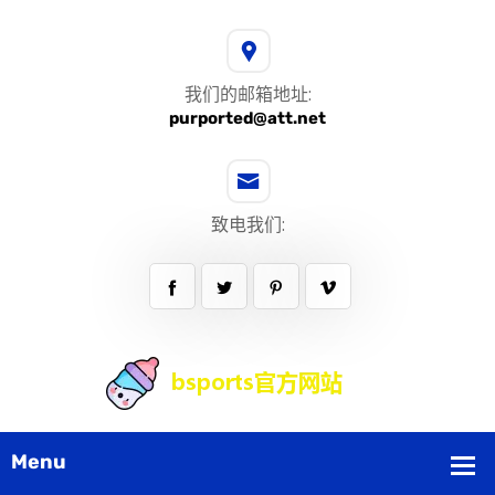
我们的邮箱地址:
purported@att.net
致电我们: