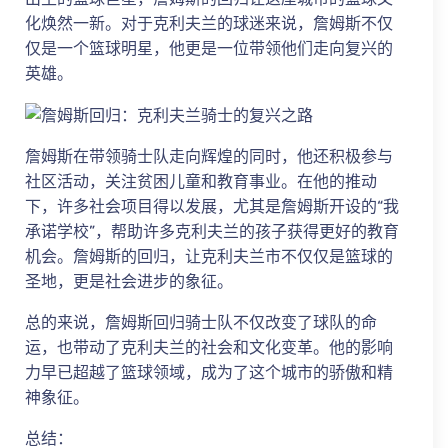
化焕然一新。对于克利夫兰的球迷来说，詹姆斯不仅
仅是一个篮球明星，他更是一位带领他们走向复兴的
英雄。
詹姆斯在带领骑士队走向辉煌的同时，他还积极参与
社区活动，关注贫困儿童和教育事业。在他的推动
下，许多社会项目得以发展，尤其是詹姆斯开设的“我
承诺学校”，帮助许多克利夫兰的孩子获得更好的教育
机会。詹姆斯的回归，让克利夫兰市不仅仅是篮球的
圣地，更是社会进步的象征。
总的来说，詹姆斯回归骑士队不仅改变了球队的命
运，也带动了克利夫兰的社会和文化变革。他的影响
力早已超越了篮球领域，成为了这个城市的骄傲和精
神象征。
总结：