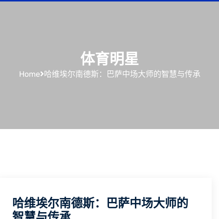
体育明星
Home
哈维埃尔南德斯：巴萨中场大师的智慧与传承
哈维埃尔南德斯：巴萨中场大师的
智慧与传承