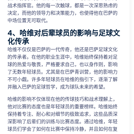
战术指挥官。他的每一次触球，都是一次深思熟虑的
决定，而他的领导力和决策能力，也使得他在巴萨的
中场位置无可取代。
4、哈维对后辈球员的影响与足球文
化传承
哈维不仅仅是巴萨的一代传奇，他还是巴萨足球文化
的传承者。在他的职业生涯中，哈维始终保持着对足
球的热爱与敬畏，严格要求自己，也以身作则，影响
了无数年轻球员。尤其是在巴萨青训营，他的影响力
不可小觑。许多年轻球员在哈维的指引下，逐渐了解
并融入巴萨的足球哲学，成为球队未来的希望。
哈维的影响不仅体现在他的传球技巧和战术理解上，
他对比赛的态度也是年轻球员的重要榜样。哈维始终
保持着专注、耐心和对细节的极致追求，这些品质深
深影响了后辈们的训练与比赛态度。通过哈维，年轻
球员们学会了如何在比赛中保持冷静，并且如何在复